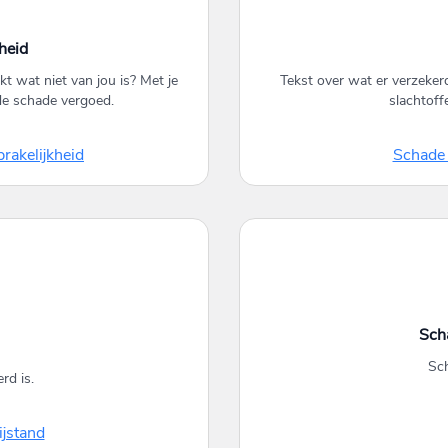
heid
kt wat niet van jou is? Met je
Tekst over wat er verzekerd
de schade vergoed.
slachtoff
rakelijkheid
Schade 
Sch
Sch
rd is.
jstand