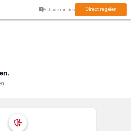
Direct regelen
Schade melden
en.
en.