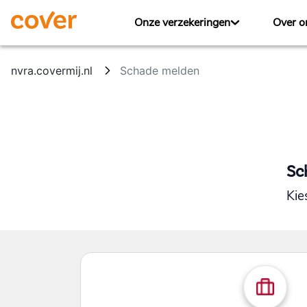
Overslaan en naar hoofdinhoud gaan
Onze verzekeringen
Over o
nvra.covermij.nl
Schade melden
Sc
Kie