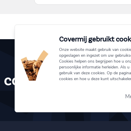
Covermij gebruikt cook
Onze website maakt gebruik van cooki
opgeslagen en ingezet om uw gebruikse
Cookies helpen ons begrijpen hoe u on
info@coverm
persoonlijke informatie herleiden. Als u
gebruik van deze cookies. Op de pagina 
010 333 1
cookies en hoe u deze kunt uitschakelen
Schiedamse
3011 BH R
Me