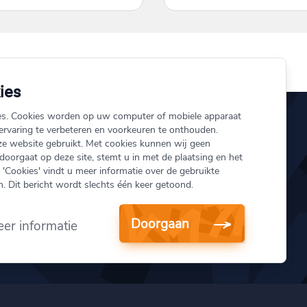
ies
es. Cookies worden op uw computer of mobiele apparaat
rvaring te verbeteren en voorkeuren te onthouden.
ze website gebruikt. Met cookies kunnen wij geen
ij.nl
Over ons
 doorgaat op deze site, stemt u in met de plaatsing en het
'Cookies' vindt u meer informatie over de gebruikte
151
Schade melden
. Dit bericht wordt slechts één keer getoond.
Onze verzekeringen
 Vest 154
Doorgaan
otterdam
er informatie